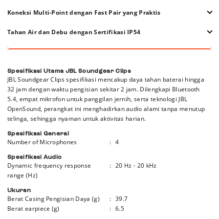
digunakan di lingkungan berangin.
Nikmati pemutaran hingga 32 jam dengan dukungan speed charge,
Koneksi Multi-Point dengan Fast Pair yang Praktis
memberikan daya instan saat dibutuhkan untuk penggunaan harian
yang lebih fleksibel.
Fitur multi-point dan Fast Pair memudahkan koneksi ke dua
Tahan Air dan Debu dengan Sertifikasi IP54
perangkat sekaligus dengan perpindahan audio yang cepat dan
stabil tanpa hambatan.
Dengan sertifikasi IP54, JBL Soundgear Clips tahan terhadap
percikan air, keringat, dan debu, aman digunakan untuk aktivitas
luar ruangan sehari-hari.
Spesifikasi Utama JBL Soundgear Clips
JBL Soundgear Clips spesifikasi mencakup daya tahan baterai hingga
32 jam dengan waktu pengisian sekitar 2 jam. Dilengkapi Bluetooth
5.4, empat mikrofon untuk panggilan jernih, serta teknologi JBL
OpenSound, perangkat ini menghadirkan audio alami tanpa menutup
telinga, sehingga nyaman untuk aktivitas harian.
Spesifikasi General
Number of Microphones
:
4
Spesifikasi Audio
Dynamic frequency response
:
20 Hz - 20 kHz
range (Hz)
Ukuran
Berat Casing Pengisian Daya (g)
:
39.7
Berat earpiece (g)
:
6.5