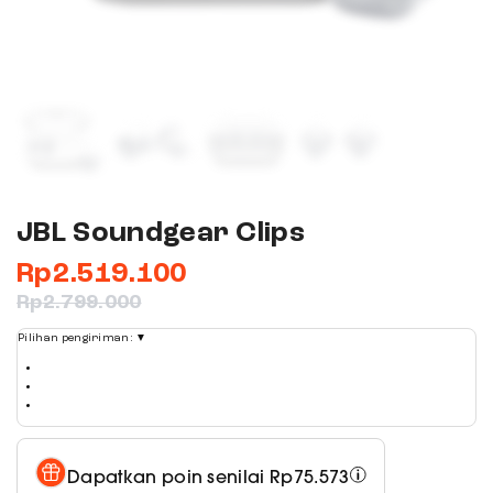
JBL Soundgear Clips
Rp
2.519.100
Rp
2.799.000
Pilihan pengiriman:
▼
Dapatkan poin senilai
Rp
75.573