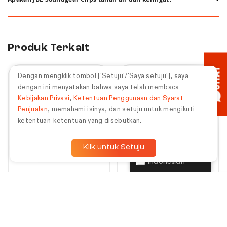
pemakaian earbuds dan tambahan dari charging case.
Ya. JBL Soundgear Clips memiliki sertifikasi IP54 yang tahan
terhadap keringat, percikan air, dan debu.
Produk Terkait
CHAT
10%
10%
Dengan mengklik tombol ['Setuju'/'Saya setuju'], saya
dengan ini menyatakan bahwa saya telah membaca
Kebijakan Privasi
,
Ketentuan Penggunaan dan Syarat
Penjualan
, memahami isinya, dan setuju untuk mengikuti
ketentuan-ketentuan yang disebutkan.
Klik untuk Setuju
Indonesian
+
+
JBL Tune Beam 2
JBL Tune Buds 2
Ghost Edition