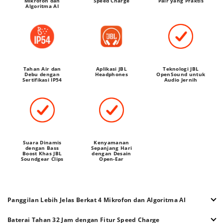
Mikrofon dan
Speed Charge
Pair yang Praktis
Algoritma AI
Tahan Air dan
Aplikasi JBL
Teknologi JBL
Debu dengan
Headphones
OpenSound untuk
Sertifikasi IP54
Audio Jernih
Suara Dinamis
Kenyamanan
dengan Bass
Sepanjang Hari
Boost Khas JBL
dengan Desain
Soundgear Clips
Open-Ear
Panggilan Lebih Jelas Berkat 4 Mikrofon dan Algoritma AI
Gunakan aplikasi JBL Headphones untuk memilih antara
Baterai Tahan 32 Jam dengan Fitur Speed Charge