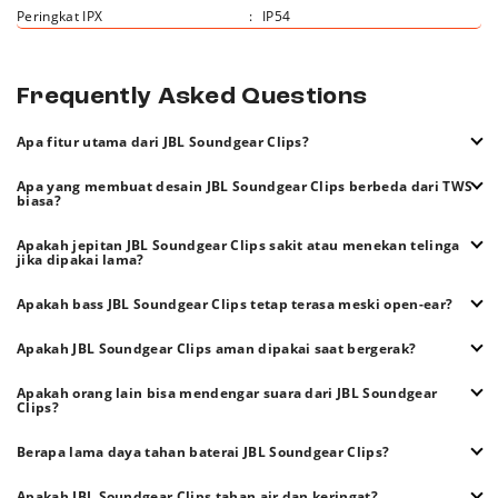
Peringkat IPX
:
IP54
Frequently Asked Questions
Apa fitur utama dari JBL Soundgear Clips?
Soundgear Clips hadir dengan desain open-ear berteknologi JBL
Apa yang membuat desain JBL Soundgear Clips berbeda dari TWS
OpenSound, bass boost khas JBL, 4 mikrofon untuk panggilan jernih,
biasa?
Bluetooth 5.4, dan baterai 32 jam.
Soundgear Clips menggunakan desain klip terbuka yang tidak
Apakah jepitan JBL Soundgear Clips sakit atau menekan telinga
masuk ke saluran telinga, sehingga lebih nyaman dan tetap sadar
jika dipakai lama?
lingkungan sekitar.
Tidak. Desain klip ergonomis dibuat ringan dan fleksibel, sehingga
Apakah bass JBL Soundgear Clips tetap terasa meski open-ear?
nyaman dipakai seharian tanpa rasa tertekan di telinga.
Ya. Dengan fitur bass boost dan tuning khusus JBL, bass tetap
Apakah JBL Soundgear Clips aman dipakai saat bergerak?
terasa seimbang dan bertenaga tanpa mengisolasi pengguna.
Aman. Sistem penjepitannya terpasang stabil di telinga, cocok
Apakah orang lain bisa mendengar suara dari JBL Soundgear
untuk aktivitas harian seperti berjalan, bekerja, atau olahraga
Clips?
ringan.
Kebocoran suara minimal. Pada volume normal, audio tetap
Berapa lama daya tahan baterai JBL Soundgear Clips?
terarah ke telinga dan tidak mengganggu orang di sekitar.
Total daya tahan baterai mencapai hingga 32 jam, termasuk
Apakah JBL Soundgear Clips tahan air dan keringat?