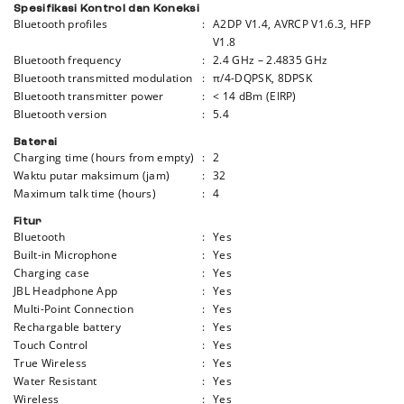
Spesifikasi Kontrol dan Koneksi
Bluetooth profiles
:
A2DP V1.4, AVRCP V1.6.3, HFP
V1.8
Bluetooth frequency
:
2.4 GHz – 2.4835 GHz
Bluetooth transmitted modulation
:
π/4-DQPSK, 8DPSK
Bluetooth transmitter power
:
< 14 dBm (EIRP)
Bluetooth version
:
5.4
Baterai
Charging time (hours from empty)
:
2
Waktu putar maksimum (jam)
:
32
Maximum talk time (hours)
:
4
Fitur
Bluetooth
:
Yes
Built-in Microphone
:
Yes
Charging case
:
Yes
JBL Headphone App
:
Yes
Multi-Point Connection
:
Yes
Rechargable battery
:
Yes
Touch Control
:
Yes
True Wireless
:
Yes
Water Resistant
:
Yes
Wireless
:
Yes