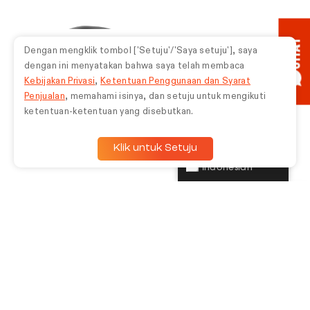
CHAT
Dengan mengklik tombol ['Setuju'/'Saya setuju'], saya
dengan ini menyatakan bahwa saya telah membaca
Kebijakan Privasi
,
Ketentuan Penggunaan dan Syarat
Penjualan
, memahami isinya, dan setuju untuk mengikuti
ketentuan-ketentuan yang disebutkan.
Klik untuk Setuju
Indonesian
JBL Endurance Pace
Rp
1.439.100
Rp
1.599.000