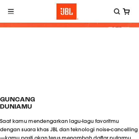
M
e
n
u
GUNCANG
DUNIAMU
Saat kamu mendengarkan lagu-lagu favoritmu
dengan suara khas JBL dan teknologi noise-cancelling
—kamu pasti akan terus menambah daftar putarmu.