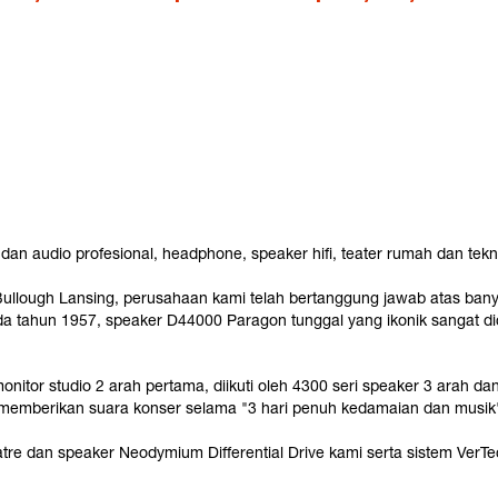
an audio profesional, headphone, speaker hifi, teater rumah dan tekno
 Bullough Lansing, perusahaan kami telah bertanggung jawab atas ba
 tahun 1957, speaker D44000 Paragon tunggal yang ikonik sangat dicari
tor studio 2 arah pertama, diikuti oleh 4300 seri speaker 3 arah dan 
ami memberikan suara konser selama "3 hari penuh kedamaian dan musi
 dan speaker Neodymium Differential Drive kami serta sistem VerTec