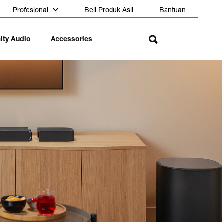
Profesional
Beli Produk Asli
Bantuan
lty Audio
Accessories
side The Box
iap Momen