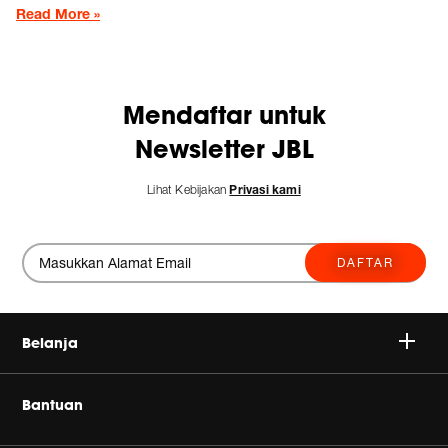
Read More »
Mendaftar untuk
Newsletter JBL
Lihat Kebijakan
Privasi kami
DAFTAR
Belanja
Nirkabel
Bantuan
Headphone