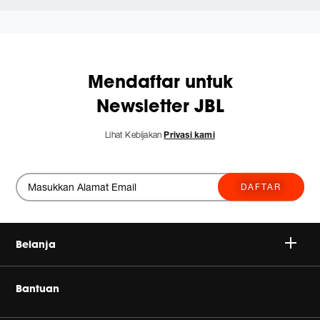
Mendaftar untuk
Newsletter JBL
Lihat Kebijakan
Privasi kami
DAFTAR
Belanja
Nirkabel
Bantuan
Headphone