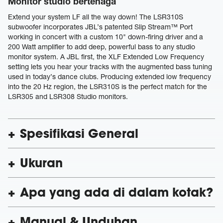
Monitor studio bertenaga
Extend your system LF all the way down! The LSR310S
subwoofer incorporates JBL’s patented Slip Stream™ Port
working in concert with a custom 10" down-firing driver and a
200 Watt amplifier to add deep, powerful bass to any studio
monitor system. A JBL first, the XLF Extended Low Frequency
setting lets you hear your tracks with the augmented bass tuning
used in today’s dance clubs. Producing extended low frequency
into the 20 Hz region, the LSR310S is the perfect match for the
LSR305 and LSR308 Studio monitors.
Spesifikasi General
Ukuran
Apa yang ada di dalam kotak?
Manual & Unduhan