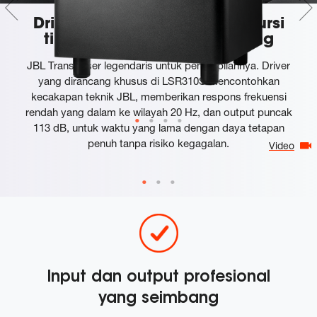
Driver frekuensi rendah ekskursi
tinggi khusus 10 "down-firing
JBL Transduser legendaris untuk penampilannya. Driver
yang dirancang khusus di LSR310S mencontohkan
kecakapan teknik JBL, memberikan respons frekuensi
rendah yang dalam ke wilayah 20 Hz, dan output puncak
113 dB, untuk waktu yang lama dengan daya tetapan
penuh tanpa risiko kegagalan.
Video
Input dan output profesional
yang seimbang