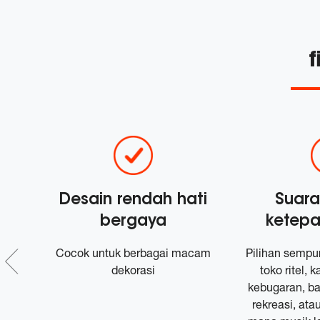
f
Desain rendah hati
Suar
bergaya
ketepa
dan
Cocok untuk berbagai macam
Pilihan sempur
l
dekorasi
toko ritel, 
l
kebugaran, ba
rekreasi, ata