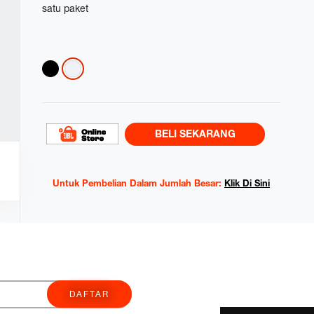
satu paket
Variations
BELI SEKARANG
Untuk Pembelian Dalam Jumlah Besar:
Klik Di Sini
DAFTAR