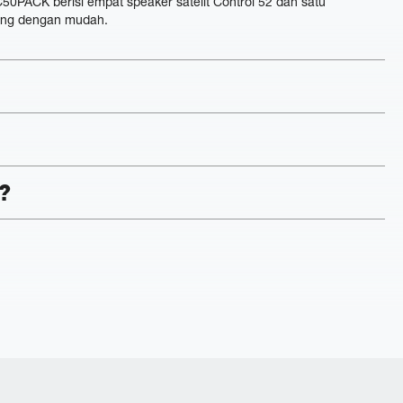
C50PACK berisi empat speaker satelit Control 52 dan satu
cang dengan mudah.
?