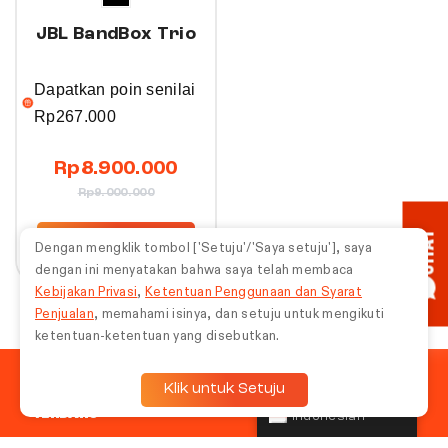
JBL BandBox Trio
Dapatkan poin senilai
Rp
267.000
Rp
8.900.000
Rp
9.000.000
CHAT
Beli Sekarang
Dengan mengklik tombol ['Setuju'/'Saya setuju'], saya
dengan ini menyatakan bahwa saya telah membaca
Kebijakan Privasi
,
Ketentuan Penggunaan dan Syarat
Penjualan
, memahami isinya, dan setuju untuk mengikuti
ketentuan-ketentuan yang disebutkan.
Klik untuk Setuju
IKUTI BERITA, ACARA, DAN PENAWARAN JBL
TERBARU
Indonesian