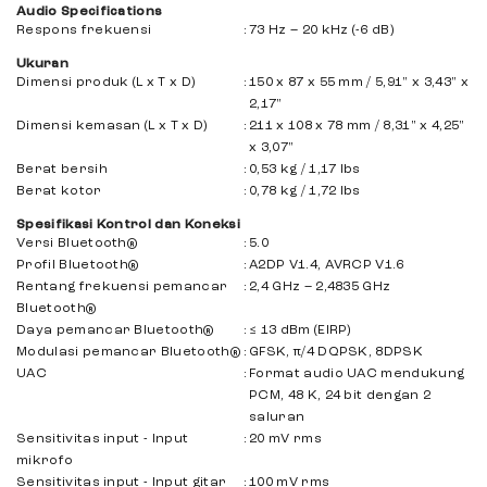
Audio Specifications
cipta. Tinjau ketentuan terkait penggunaan musik yang
Respons frekuensi
:
73 Hz – 20 kHz (-6 dB)
direkam atau dilisensikan, dan layanan streaming, sebelum
menggunakan BandBox.
Ukuran
Dimensi produk (L x T x D)
:
150 x 87 x 55 mm / 5,91" x 3,43" x
2,17"
Dimensi kemasan (L x T x D)
:
211 x 108 x 78 mm / 8,31" x 4,25"
x 3,07"
Berat bersih
:
0,53 kg / 1,17 lbs
Berat kotor
:
0,78 kg / 1,72 lbs
Spesifikasi Kontrol dan Koneksi
Versi Bluetooth®
:
5.0
Profil Bluetooth®
:
A2DP V1.4, AVRCP V1.6
Rentang frekuensi pemancar
:
2,4 GHz – 2,4835 GHz
Bluetooth®
Daya pemancar Bluetooth®
:
≤ 13 dBm (EIRP)
Modulasi pemancar Bluetooth®
:
GFSK, π/4 DQPSK, 8DPSK
UAC
:
Format audio UAC mendukung
PCM, 48 K, 24 bit dengan 2
saluran
Sensitivitas input - Input
:
20 mV rms
mikrofo
Sensitivitas input - Input gitar
:
100 mV rms