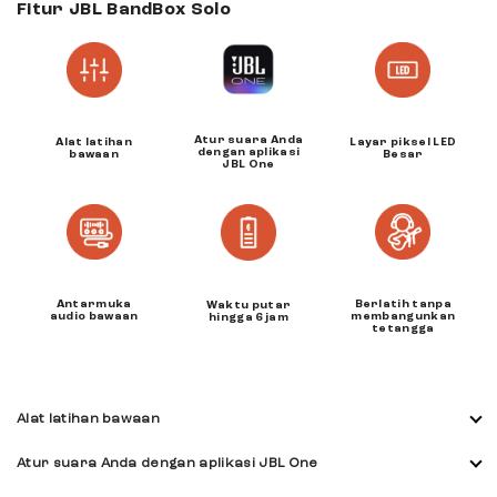
Fitur JBL BandBox Solo
Atur suara Anda
Layar piksel LED
Alat latihan
dengan aplikasi
Besar
bawaan
JBL One
Antarmuka
Berlatih tanpa
Waktu putar
audio bawaan
membangunkan
hingga 6 jam
tetangga
Alat latihan bawaan
Atur suara Anda dengan aplikasi JBL One