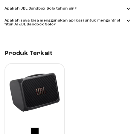
Anda bisa menghubungkan via Bluetooth atau kabel audio
Apakah JBL Bandbox Solo tahan air?
sesuai kebutuhan penggunaan.
BandBox Solo tidak dirancang sebagai perangkat tahan air,
Apakah saya bisa menggunakan aplikasi untuk mengontrol
jadi sebaiknya digunakan di area kering.
fitur AI JBL Bandbox Solo?
Ya, Anda bisa mengatur fitur dan suara speaker melalui
aplikasi JBL One dengan mudah.
Produk Terkait
2%