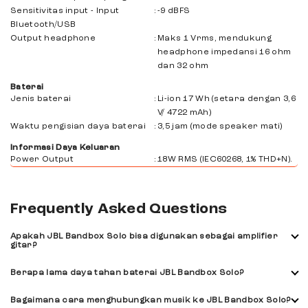
Sensitivitas input - Input
:
-9 dBFS
Bluetooth/USB
Output headphone
:
Maks 1 Vrms, mendukung
headphone impedansi 16 ohm
dan 32 ohm
Baterai
Jenis baterai
:
Li-ion 17 Wh (setara dengan 3,6
V/ 4722 mAh)
Waktu pengisian daya baterai
:
3,5 jam (mode speaker mati)
Informasi Daya Keluaran
Power Output
:
18W RMS (IEC60268, 1% THD+N).
Frequently Asked Questions
Apakah JBL Bandbox Solo bisa digunakan sebagai amplifier
gitar?
Ya, Anda bisa menggunakannya sebagai amplifier gitar
Berapa lama daya tahan baterai JBL Bandbox Solo?
dengan input TRS dan efek bawaan.
Baterai BandBox Solo dapat digunakan hingga sekitar 6 jam
Bagaimana cara menghubungkan musik ke JBL Bandbox Solo?
pemakaian.