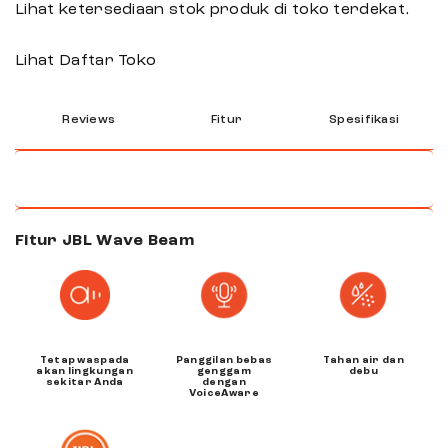
Lihat ketersediaan stok produk di toko terdekat.
Lihat Daftar Toko
Reviews
Fitur
Spesifikasi
Fitur JBL Wave Beam
Tetap waspada
Panggilan bebas
Tahan air dan
akan lingkungan
genggam
debu
sekitar Anda
dengan
VoiceAware