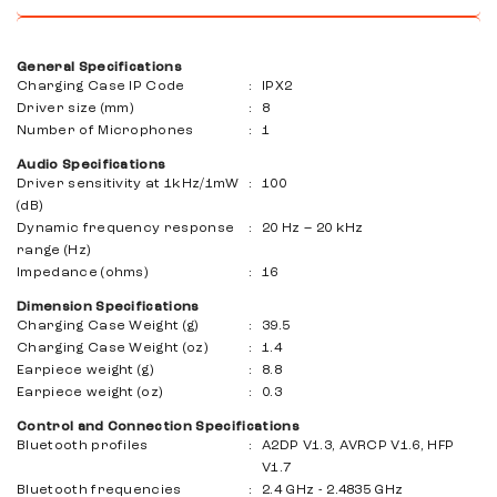
Dengan daya tahan baterai 8 jam pada earbud dan 24 jam
lembut, sehingga menyumbat suara dari luar dan
dengan wadah, JBL Wave Buds menghadirkan audio
meningkatkan performa bass.
sepanjang hari. Dan jika Anda membutuhkan daya
General Specifications
tambahan, Anda dapat mengisi cepat daya dua jam hanya
Charging Case IP Code
:
IPX2
dalam waktu 10 menit.
Driver size (mm)
:
8
Number of Microphones
:
1
Audio Specifications
Driver sensitivity at 1kHz/1mW
:
100
(dB)
Dynamic frequency response
:
20 Hz – 20 kHz
range (Hz)
Impedance (ohms)
:
16
Dimension Specifications
Charging Case Weight (g)
:
39.5
Charging Case Weight (oz)
:
1.4
Earpiece weight (g)
:
8.8
Earpiece weight (oz)
:
0.3
Control and Connection Specifications
Bluetooth profiles
:
A2DP V1.3, AVRCP V1.6, HFP
V1.7
Bluetooth frequencies
:
2.4 GHz - 2.4835 GHz