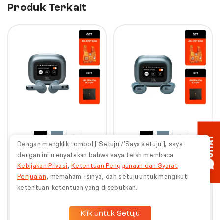
Produk Terkait
30%
30%
+
+
CHAT
Dengan mengklik tombol ['Setuju'/'Saya setuju'], saya
dengan ini menyatakan bahwa saya telah membaca
JBL Live Beam 3 |
JBL Live Buds 3 |
Bundle Special
Bundle Special
Kebijakan Privasi
,
Ketentuan Penggunaan dan Syarat
Penjualan
, memahami isinya, dan setuju untuk mengikuti
ketentuan-ketentuan yang disebutkan.
Dapatkan poin senilai
Dapatkan poin senilai
Rp
81.879
Rp
79.779
Klik untuk Setuju