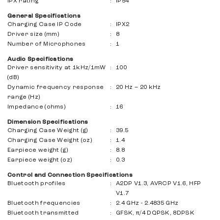
IPX rating
:
IP54
General Specifications
Charging Case IP Code
:
IPX2
Driver size (mm)
:
8
Number of Microphones
:
1
Audio Specifications
Driver sensitivity at 1kHz/1mW
:
100
(dB)
Dynamic frequency response
:
20 Hz – 20 kHz
range (Hz)
Impedance (ohms)
:
16
Dimension Specifications
Charging Case Weight (g)
:
39.5
Charging Case Weight (oz)
:
1.4
Earpiece weight (g)
:
8.8
Earpiece weight (oz)
:
0.3
Control and Connection Specifications
Bluetooth profiles
:
A2DP V1.3, AVRCP V1.6, HFP
V1.7
Bluetooth frequencies
:
2.4 GHz - 2.4835 GHz
Bluetooth transmitted
:
GFSK, π/4 DQPSK, 8DPSK