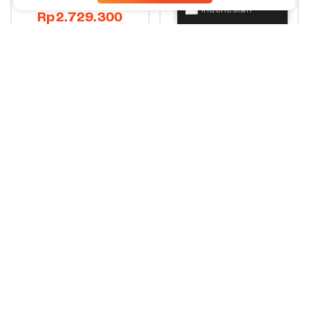
Indonesian
Rp
2.729.300
Rp
2.659.300
Rp
3.899.000
Rp
3.799.000
Beli Sekarang
Beli Sekarang
10%
10%
+
+