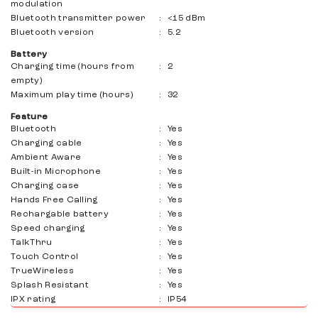
modulation
Bluetooth transmitter power
:
<15 dBm
Bluetooth version
:
5.2
Battery
Charging time (hours from
:
2
empty)
Maximum play time (hours)
:
32
Feature
Bluetooth
:
Yes
Charging cable
:
Yes
Ambient Aware
:
Yes
Built-in Microphone
:
Yes
Charging case
:
Yes
Hands Free Calling
:
Yes
Rechargable battery
:
Yes
Speed ​​charging
:
Yes
TalkThru
:
Yes
Touch Control
:
Yes
TrueWireless
:
Yes
Splash Resistant
:
Yes
IPX rating
:
IP54