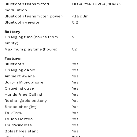
Bluetooth transmitted
:
GFSK, π/4 DQPSK, 8DPSK
modulation
Bluetooth transmitter power
:
<15 dBm
Bluetooth version
:
5.2
Battery
Charging time (hours from
:
2
empty)
Maximum play time (hours)
:
32
Feature
Bluetooth
:
Yes
Charging cable
:
Yes
Ambient Aware
:
Yes
Built-in Microphone
:
Yes
Charging case
:
Yes
Hands Free Calling
:
Yes
Rechargable battery
:
Yes
Speed ​​charging
:
Yes
TalkThru
:
Yes
Touch Control
:
Yes
TrueWireless
:
Yes
Splash Resistant
:
Yes