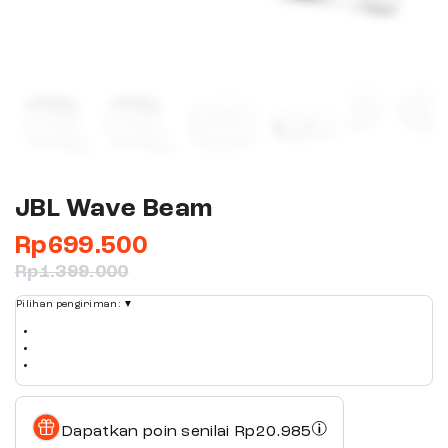
JBL Wave Beam
Rp
699.500
Rp
1.399.000
Pilihan pengiriman:
▼
Dapatkan poin senilai
Rp
20.985