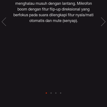
menghalau musuh dengan lantang. Mikrofon
D
boom dengan fitur flip-up direksional yang
k
berfokus pada suara dilengkapi fitur nyala/mati
f.
otomatis dan mute (senyap).
da
a
m
n
X,
i