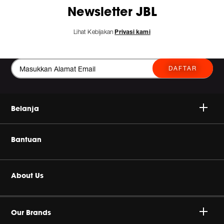
Newsletter JBL
Lihat Kebijakan
Privasi kami
DAFTAR
Belanja
Nirkabel
Bantuan
Headphone
Beli Produk Asli
About Us
Audio Rumah
Dealer resmi
Perusahaan Harman
Headset & Headphone Gaming Terbaik
Our Brands
Dukungan Produk