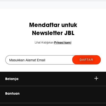
Mendaftar untuk
Newsletter JBL
Lihat Kebijakan
Privasi kami
DAFTAR
Belanja
Nirkabel
Bantuan
Headphone